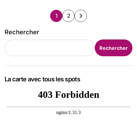
Pagination
1
2
des
Rechercher
publications
Rechercher
La carte avec tous les spots