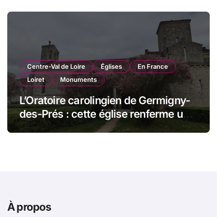
Centre-Val de Loire
Églises
En France
Loiret
Monuments
L’Oratoire carolingien de Germigny-
des-Prés : cette église renferme une
magnifique mosaïque carolingienne
À propos