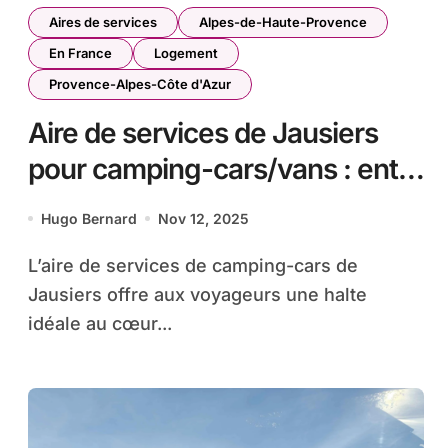
Aires de services
Alpes-de-Haute-Provence
En France
Logement
Provence-Alpes-Côte d'Azur
Aire de services de Jausiers
pour camping-cars/vans : entre
Barcelonnette et Val d’Oronaye
Hugo Bernard
Nov 12, 2025
L’aire de services de camping-cars de
Jausiers offre aux voyageurs une halte
idéale au cœur...