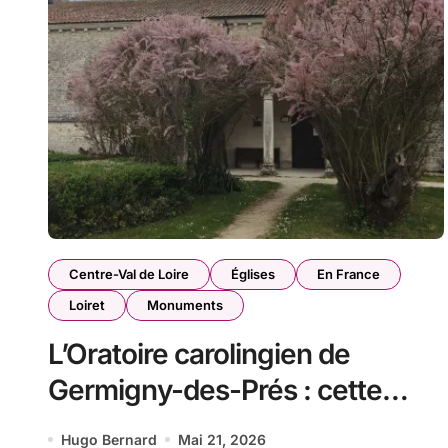
Centre-Val de Loire
Églises
En France
Loiret
Monuments
L’Oratoire carolingien de
Germigny-des-Prés : cette
église renferme une
Hugo Bernard
Mai 21, 2026