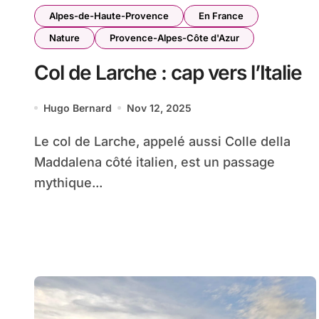
Alpes-de-Haute-Provence
En France
Nature
Provence-Alpes-Côte d'Azur
Col de Larche : cap vers l’Italie
Hugo Bernard
Nov 12, 2025
Le col de Larche, appelé aussi Colle della
Maddalena côté italien, est un passage
mythique...