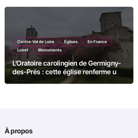
Centre-Val de Loire
Églises
En France
Loiret
Monuments
L’Oratoire carolingien de Germigny-
des-Prés : cette église renferme une
magnifique mosaïque carolingienne
À propos