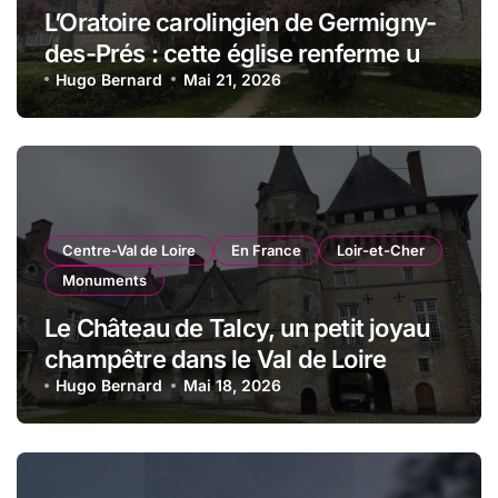
L’Oratoire carolingien de Germigny-
des-Prés : cette église renferme une
magnifique mosaïque carolingienne
Hugo Bernard
Mai 21, 2026
Centre-Val de Loire
En France
Loir-et-Cher
Monuments
Le Château de Talcy, un petit joyau
champêtre dans le Val de Loire
Hugo Bernard
Mai 18, 2026