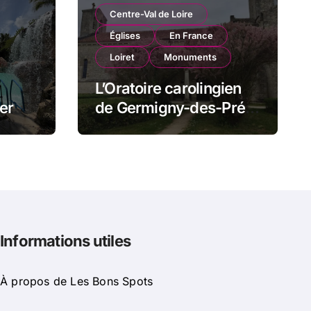
Centre-Val de Loire
Églises
En France
Loiret
Monuments
L’Oratoire carolingien
er
de Germigny-des-Prés
t
: cette église renferme
mi
une magnifique
mosaïque carolingienne
Informations utiles
À propos de Les Bons Spots