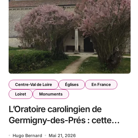
Centre-Val de Loire
Églises
En France
Loiret
Monuments
L’Oratoire carolingien de
Germigny-des-Prés : cette
église renferme une
Hugo Bernard
Mai 21, 2026