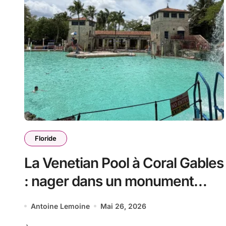
Floride
La Venetian Pool à Coral Gables
: nager dans un monument
historique de Miami
Antoine Lemoine
Mai 26, 2026