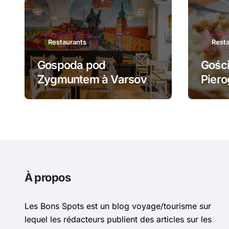
Restaurants
Rest
Gospoda pod
Gości
Zygmuntem à Varsovie
Piero
: barszcz aux uszka et
żurek
pierogi face au Château
piero
Royal
À propos
Les Bons Spots est un blog voyage/tourisme sur
lequel les rédacteurs publient des articles sur les