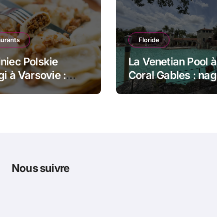
aurants
Floride
niec Polskie
La Venetian Pool à
gi à Varsovie :
Coral Gables : nag
 dans le pain et
dans un monumen
gi poêlés
historique de Mia
Nous suivre