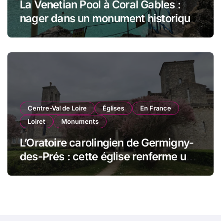
La Venetian Pool à Coral Gables :
nager dans un monument historique
de Miami
Centre-Val de Loire
Églises
En France
Loiret
Monuments
L’Oratoire carolingien de Germigny-
des-Prés : cette église renferme une
magnifique mosaïque carolingienne