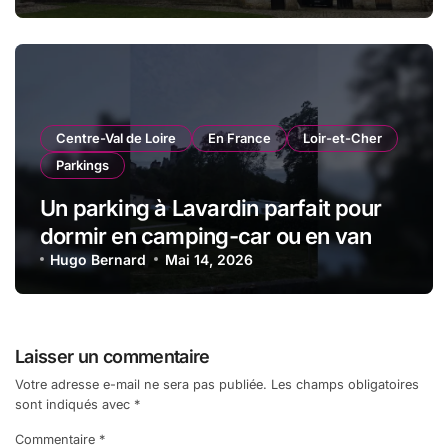
Centre-Val de Loire
En France
Loir-et-Cher
Parkings
Un parking à Lavardin parfait pour
dormir en camping-car ou en van
Hugo Bernard
Mai 14, 2026
Laisser un commentaire
Votre adresse e-mail ne sera pas publiée.
Les champs obligatoires
sont indiqués avec
*
Commentaire
*