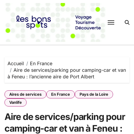
Passer
au
contenu
Accueil
En France
Aire de services/parking pour camping-car et van
à Feneu : l’ancienne aire de Port Albert
Aires de services
En France
Pays de la Loire
Vanlife
Aire de services/parking pour
camping-car et van à Feneu :