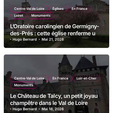
Centre-Val de Loire
Églises
En France
Loiret
Monuments
L’Oratoire carolingien de Germigny-
des-Prés : cette église renferme une
magnifique mosaïque carolingienne
Hugo Bernard
Mai 21, 2026
Centre-Val de Loire
En France
Loir-et-Cher
Monuments
Le Château de Talcy, un petit joyau
champêtre dans le Val de Loire
Hugo Bernard
Mai 18, 2026