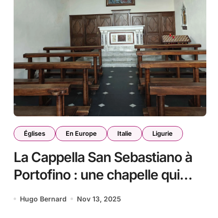
Églises
En Europe
Italie
Ligurie
La Cappella San Sebastiano à
Portofino : une chapelle qui
surplombe la ville
Hugo Bernard
Nov 13, 2025