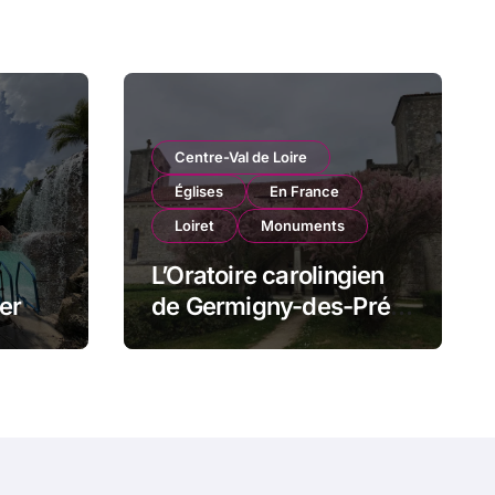
Centre-Val de Loire
Églises
En France
Loiret
Monuments
L’Oratoire carolingien
er
de Germigny-des-Prés
t
: cette église renferme
mi
une magnifique
mosaïque carolingienne