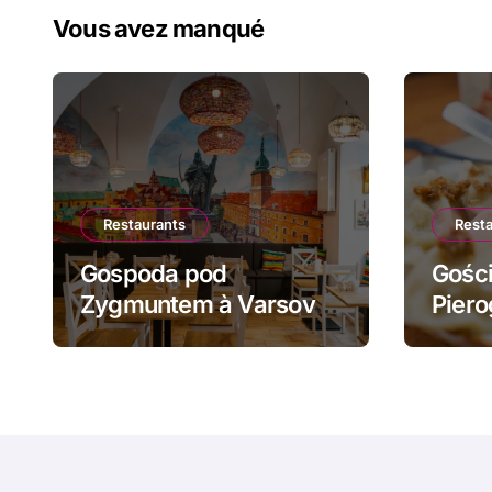
Vous avez manqué
Restaurants
Rest
Gospoda pod
Gości
Zygmuntem à Varsovie
Piero
: barszcz aux uszka et
żurek
pierogi face au Château
piero
Royal