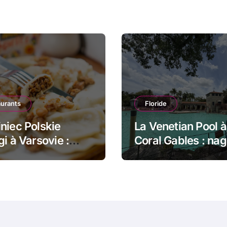
aurants
Floride
niec Polskie
La Venetian Pool à
gi à Varsovie :
Coral Gables : nag
 dans le pain et
dans un monumen
gi poêlés
historique de Mia