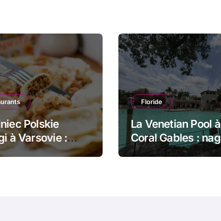
aurants
Floride
niec Polskie
La Venetian Pool à
gi à Varsovie :
Coral Gables : nag
 dans le pain et
dans un monumen
gi poêlés
historique de Mia