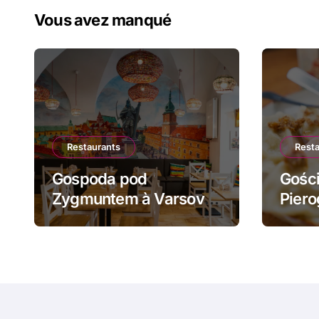
Vous avez manqué
Restaurants
Rest
Gospoda pod
Gości
Zygmuntem à Varsovie
Piero
: barszcz aux uszka et
żurek
pierogi face au Château
piero
Royal