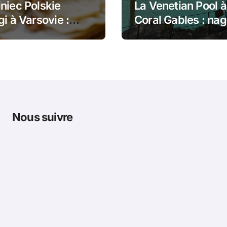
niec Polskie
La Venetian Pool à
gi à Varsovie :
Coral Gables : nag
 dans le pain et
dans un monumen
gi poêlés
historique de Mia
Nous suivre