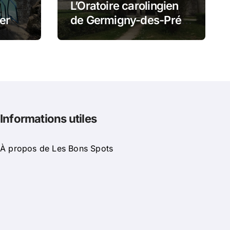
L’Oratoire carolingien
er
de Germigny-des-Prés
t
: cette église renferme
mi
une magnifique
mosaïque carolingienne
Informations utiles
À propos de Les Bons Spots