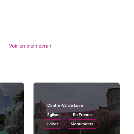
Voir en plein écran
Centre-Val de Loire
Églises
En France
Loiret
Monuments