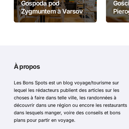
Gospoda pod
Gości
Zygmuntem à Varsovie
Piero
: barszcz aux uszka et
żurek
pierogi face au Château
piero
Royal
À propos
Les Bons Spots est un blog voyage/tourisme sur
lequel les rédacteurs publient des articles sur les
choses à faire dans telle ville, les randonnées à
découvrir dans une région ou encore les restaurants
dans lesquels manger, voire des conseils et bons
plans pour partir en voyage.