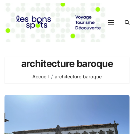
Passer
au
contenu
architecture baroque
Accueil
architecture baroque