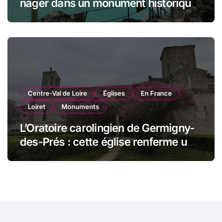
nager dans un monument historique
de Miami
Centre-Val de Loire
Églises
En France
Loiret
Monuments
L’Oratoire carolingien de Germigny-
des-Prés : cette église renferme une
magnifique mosaïque carolingienne