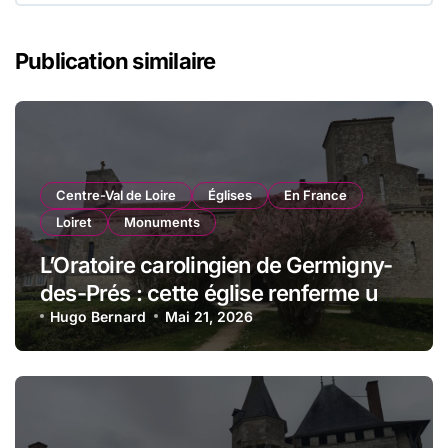
Publication similaire
Centre-Val de Loire
Églises
En France
Loiret
Monuments
L’Oratoire carolingien de Germigny-
des-Prés : cette église renferme une
magnifique mosaïque carolingienne
Hugo Bernard
Mai 21, 2026