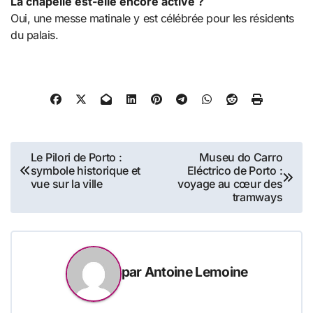
La chapelle est-elle encore active ?
Oui, une messe matinale y est célébrée pour les résidents
du palais.
Navigation
Le Pilori de Porto :
Museu do Carro
symbole historique et
Eléctrico de Porto :
de
vue sur la ville
voyage au cœur des
tramways
l’article
par
Antoine Lemoine