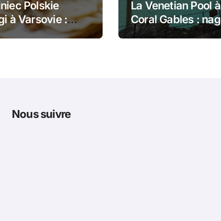
niec Polskie
La Venetian Pool à
gi à Varsovie :
Coral Gables : nag
 dans le pain et
dans un monumen
gi poêlés
historique de Mia
Nous suivre