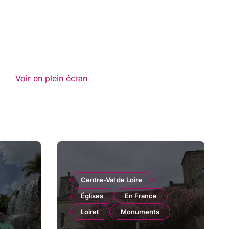
Voir en plein écran
Centre-Val de Loire
Églises
En France
Loiret
Monuments