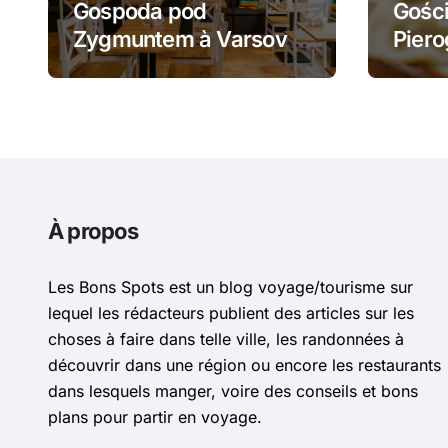
Gospoda pod
Gości
Zygmuntem à Varsovie
Piero
: barszcz aux uszka et
żurek
pierogi face au Château
piero
Royal
À propos
Les Bons Spots est un blog voyage/tourisme sur
lequel les rédacteurs publient des articles sur les
choses à faire dans telle ville, les randonnées à
découvrir dans une région ou encore les restaurants
dans lesquels manger, voire des conseils et bons
plans pour partir en voyage.