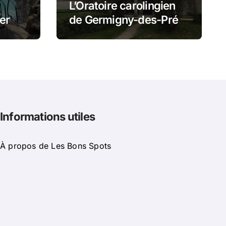
L’Oratoire carolingien
er
de Germigny-des-Prés
t
: cette église renferme
mi
une magnifique
mosaïque carolingienne
Informations utiles
À propos de Les Bons Spots