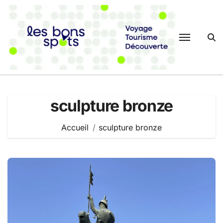
Passer
au
contenu
sculpture bronze
Accueil
sculpture bronze