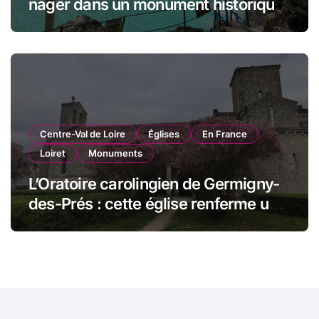
nager dans un monument historique
de Miami
Centre-Val de Loire
Églises
En France
Loiret
Monuments
L’Oratoire carolingien de Germigny-
des-Prés : cette église renferme une
magnifique mosaïque carolingienne