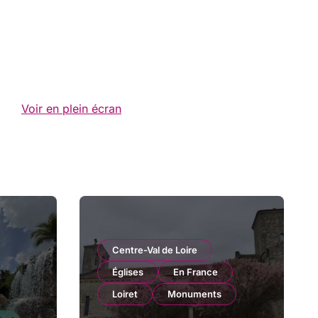
Voir en plein écran
Centre-Val de Loire
Églises
En France
Loiret
Monuments