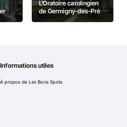
L’Oratoire carolingien
er
de Germigny-des-Prés
t
: cette église renferme
mi
une magnifique
mosaïque carolingienne
Informations utiles
À propos de Les Bons Spots