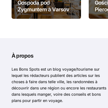
Gospoda pod
Gości
Zygmuntem à Varsovie
Piero
: barszcz aux uszka et
żurek
pierogi face au Château
piero
Royal
À propos
Les Bons Spots est un blog voyage/tourisme sur
lequel les rédacteurs publient des articles sur les
choses à faire dans telle ville, les randonnées à
découvrir dans une région ou encore les restaurants
dans lesquels manger, voire des conseils et bons
plans pour partir en voyage.