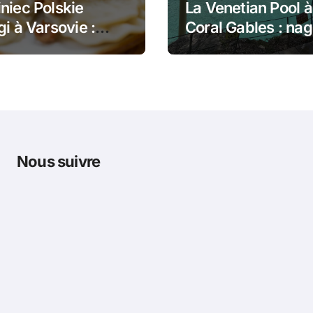
niec Polskie
La Venetian Pool à
gi à Varsovie :
Coral Gables : nag
 dans le pain et
dans un monumen
gi poêlés
historique de Mia
Nous suivre