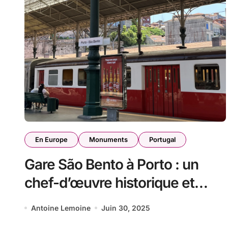
En Europe
Monuments
Portugal
Gare São Bento à Porto : un
chef-d’œuvre historique et
artistique
Antoine Lemoine
Juin 30, 2025