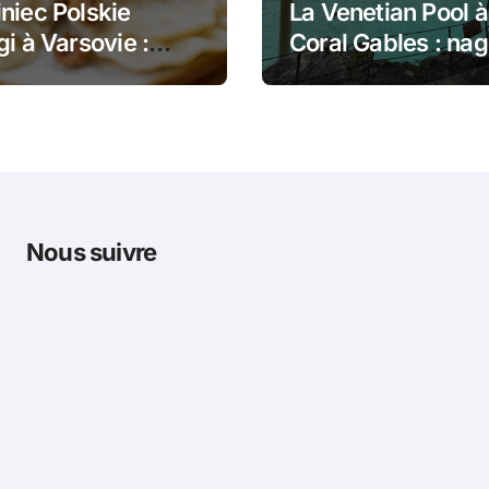
niec Polskie
La Venetian Pool à
gi à Varsovie :
Coral Gables : nag
 dans le pain et
dans un monumen
gi poêlés
historique de Mia
Nous suivre