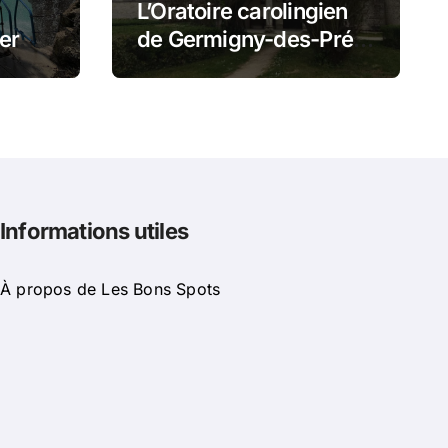
L’Oratoire carolingien
er
de Germigny-des-Prés
t
: cette église renferme
mi
une magnifique
mosaïque carolingienne
Informations utiles
À propos de Les Bons Spots