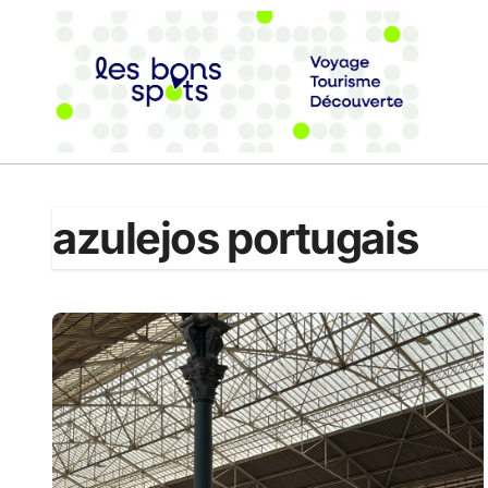
Passer
au
contenu
azulejos portugais