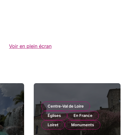
Voir en plein écran
Centre-Val de Loire
Églises
En France
Loiret
Monuments