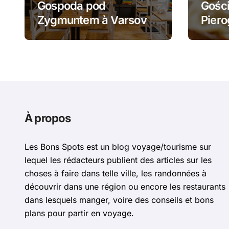
Gospoda pod
Gości
Zygmuntem à Varsovie
Piero
: barszcz aux uszka et
żurek
pierogi face au Château
piero
Royal
À propos
Les Bons Spots est un blog voyage/tourisme sur
lequel les rédacteurs publient des articles sur les
choses à faire dans telle ville, les randonnées à
découvrir dans une région ou encore les restaurants
dans lesquels manger, voire des conseils et bons
plans pour partir en voyage.