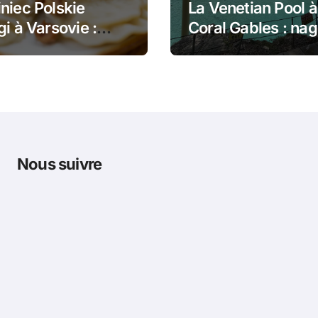
niec Polskie
La Venetian Pool à
gi à Varsovie :
Coral Gables : nag
 dans le pain et
dans un monumen
gi poêlés
historique de Mia
Nous suivre