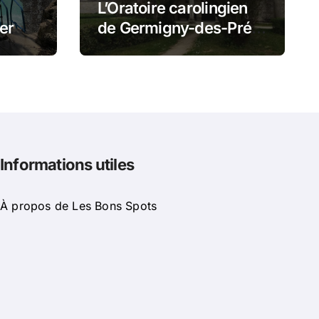
L’Oratoire carolingien
er
de Germigny-des-Prés
t
: cette église renferme
mi
une magnifique
mosaïque carolingienne
Informations utiles
À propos de Les Bons Spots