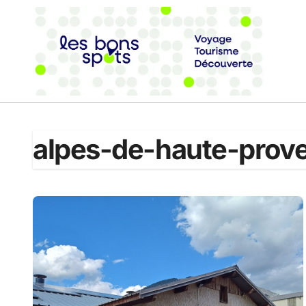
Passer
au
contenu
alpes-de-haute-prov