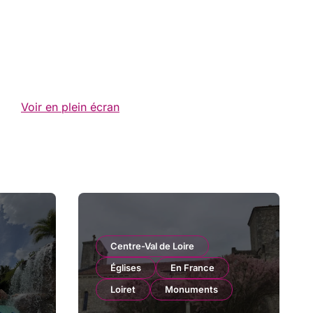
Voir en plein écran
Centre-Val de Loire
Églises
En France
Loiret
Monuments