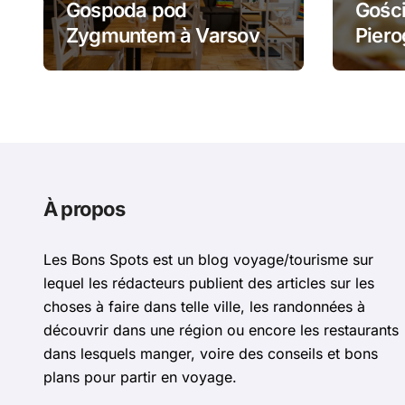
Gospoda pod
Gości
Zygmuntem à Varsovie
Piero
: barszcz aux uszka et
żurek
pierogi face au Château
piero
Royal
À propos
Les Bons Spots est un blog voyage/tourisme sur
lequel les rédacteurs publient des articles sur les
choses à faire dans telle ville, les randonnées à
découvrir dans une région ou encore les restaurants
dans lesquels manger, voire des conseils et bons
plans pour partir en voyage.