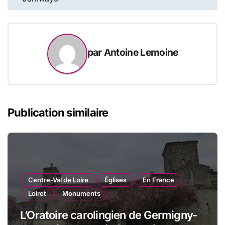
l’article
par
Antoine Lemoine
Publication similaire
Centre-Val de Loire
Églises
En France
Loiret
Monuments
L’Oratoire carolingien de Germigny-