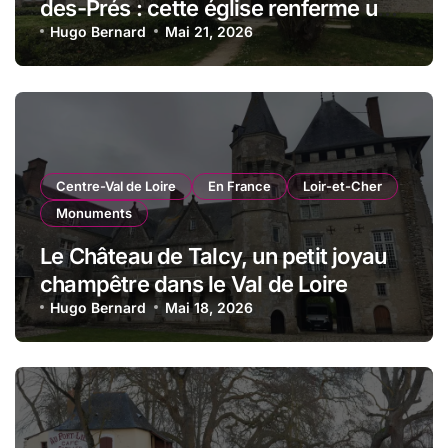
des-Prés : cette église renferme une
magnifique mosaïque carolingienne
Hugo Bernard
Mai 21, 2026
Centre-Val de Loire
En France
Loir-et-Cher
Monuments
Le Château de Talcy, un petit joyau
champêtre dans le Val de Loire
Hugo Bernard
Mai 18, 2026