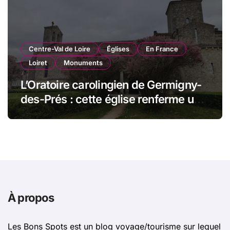
Centre-Val de Loire
Églises
En France
Loiret
Monuments
L’Oratoire carolingien de Germigny-
des-Prés : cette église renferme une
magnifique mosaïque carolingienne
À propos
Les Bons Spots est un blog voyage/tourisme sur lequel