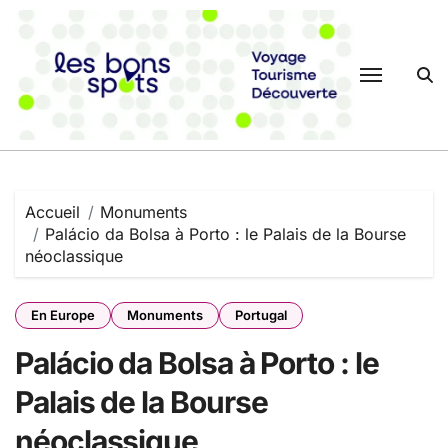
Passer
au
contenu
Accueil
Monuments
Palácio da Bolsa à Porto : le Palais de la Bourse
néoclassique
En Europe
Monuments
Portugal
Palácio da Bolsa à Porto : le
Palais de la Bourse
néoclassique