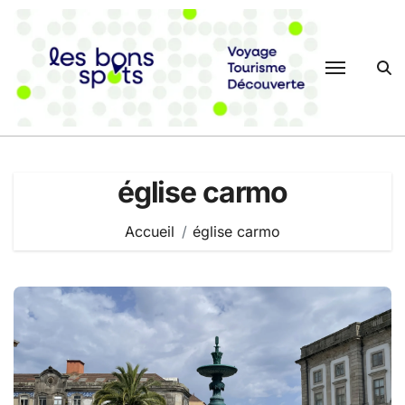
Passer
au
contenu
église carmo
Accueil
église carmo