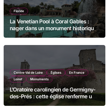
Floride
La Venetian Pool à Coral Gables :
nager dans un monument historique
de Miami
Centre-Val de Loire
Églises
En France
Loiret
Monuments
L’Oratoire carolingien de Germigny-
des-Prés : cette église renferme une
magnifique mosaïque carolingienne