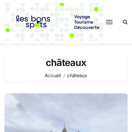
Passer
au
contenu
châteaux
Accueil
châteaux