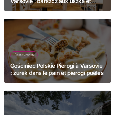
Varsovie : barszcz aux uszka et
pierogi face au Château Royal
Restaurants
Gościniec Polskie Pierogi à Varsovie
: żurek dans le pain et pierogi poêlés