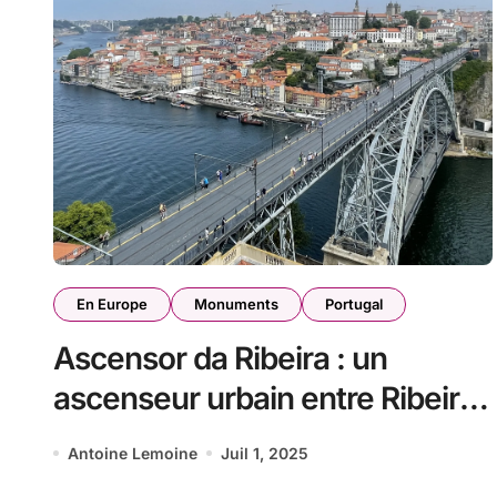
En Europe
Monuments
Portugal
Ascensor da Ribeira : un
ascenseur urbain entre Ribeira
et Barredo
Antoine Lemoine
Juil 1, 2025