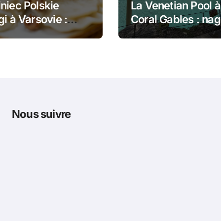
niec Polskie
La Venetian Pool à
gi à Varsovie :
Coral Gables : nag
 dans le pain et
dans un monumen
gi poêlés
historique de Mia
Nous suivre