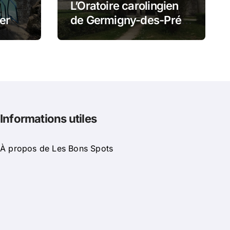
L’Oratoire carolingien
er
de Germigny-des-Prés
t
: cette église renferme
mi
une magnifique
mosaïque carolingienne
Informations utiles
À propos de Les Bons Spots