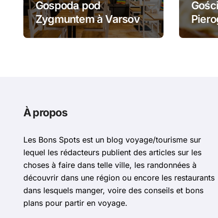
Gospoda pod
Gości
Zygmuntem à Varsovie
Piero
: barszcz aux uszka et
żurek
pierogi face au Château
piero
Royal
À propos
Les Bons Spots est un blog voyage/tourisme sur
lequel les rédacteurs publient des articles sur les
choses à faire dans telle ville, les randonnées à
découvrir dans une région ou encore les restaurants
dans lesquels manger, voire des conseils et bons
plans pour partir en voyage.